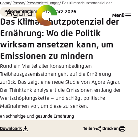
Zum
Home
Presse
Pressemitteilungen
Das Klimaschutzpotenzial der...
Hauptinhalt
17. März 2026
Pressemitteilung
Login
Sprache auswählen
Agora Think Tanks
Erscheinungsbild der Webseite
Format
Date
Menü
gehen
Das Klimaschutzpotenzial der
Melden Sie sich an um ..., ... und ... zu verwalten.
Diese Webseite passt ihr Farbschema basierend
Ernährung: Wo die Politik
auf Ihren Einstellungen an. Wählen Sie aus,
Englisch
welches Farbschema Sie für diese Webseite
wirksam ansetzen kann, um
Benutzername
*
verwenden möchten.
Emissionen zu mindern
Deutsch
Close
Rund ein Viertel aller konsumbedingten
Treibhausgasemissionen geht auf die Ernährung
Hell
Passwort
*
Passwort vergessen?
zurück. Das zeigt eine neue Studie von Agora Agrar.
Der Thinktank analysiert die Emissionen entlang der
Dunkel
Wertschöpfungskette – und schlägt politische
Maßnahmen vor, um diese zu senken.
#Nachhaltige und gesunde Ernährung
Automatisch
Abbrechen
Noch kein Benutzerkonto?
Downloads
Teilen
Drucken
Anmelden