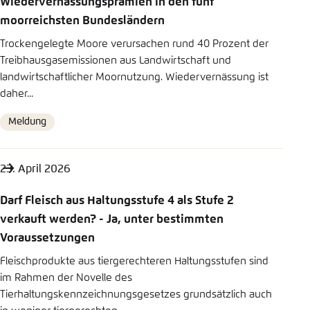
Wiedervernässungsprämien in den fünf
Einstellung für diese Webseite im Browser
moorreichsten Bundesländern
Bluesky
speichern
Trockengelegte Moore verursachen rund 40 Prozent der
Treibhausgasemissionen aus Landwirtschaft und
Übernehmen
landwirtschaftlicher Moornutzung. Wiedervernässung ist
In die Zwischenablage kopieren
daher...
Meldung
Format
E-Mail
23. April 2026
Darf Fleisch aus Haltungsstufe 4 als Stufe 2
verkauft werden? - Ja, unter bestimmten
Voraussetzungen
Fleischprodukte aus tiergerechteren Haltungsstufen sind
im Rahmen der Novelle des
Tierhaltungskennzeichnungsgesetzes grundsätzlich auch