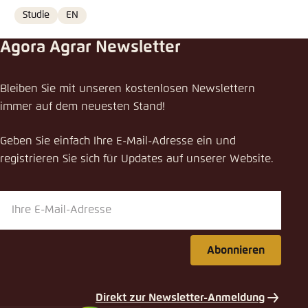
Studie
EN
Format
Language
Agora Agrar Newsletter
Veranstaltung teilen
Bleiben Sie mit unseren kostenlosen Newslettern
Ernährung, Land- und Forstwirtschaft in einer
immer auf dem neuesten Stand!
klimaneutralen EU
Geben Sie einfach Ihre E-Mail-Adresse ein und
Schliessen
registrieren Sie sich für Updates auf unserer Website.
LinkedIn
Bluesky
Abonnieren
In die Zwischenablage kopieren
Direkt zur Newsletter-Anmeldung
E-Mail