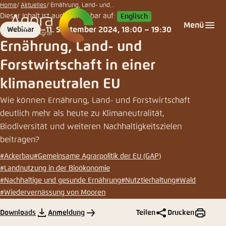
Agora
Zum
Home
Aktuelles
Ernährung, Land- und...
Agrar
Dieser Inhalt ist auch verfügbar auf:
Englisch
Hauptinhalt
Login
Sprache auswählen
Agora Think Tanks
Erscheinungsbild der Webseite
Menü
11. September 2024, 18:00 – 19:30
Webinar
gehen
Format
Date
Melden Sie sich an um ..., ... und ... zu verwalten.
Diese Webseite passt ihr Farbschema basierend
Ernährung, Land- und
auf Ihren Einstellungen an. Wählen Sie aus,
Englisch
Forstwirtschaft in einer
welches Farbschema Sie für diese Webseite
Benutzername
*
verwenden möchten.
klimaneutralen EU
Deutsch
Close
Wie können Ernährung, Land- und Forstwirtschaft
deutlich mehr als heute zu Klimaneutralität,
Hell
Biodiversität und weiteren Nachhaltigkeitszielen
Passwort
*
Passwort vergessen?
beitragen?
#Ackerbau
#Gemeinsame Agrarpolitik der EU (GAP)
Dunkel
#Landnutzung in der Bioökonomie
#Nachhaltige und gesunde Ernährung
#Nutztierhaltung
#Wald
#Wiedervernässung von Mooren
Automatisch
Abbrechen
Noch kein Benutzerkonto?
Downloads
Anmeldung
Teilen
Drucken
Anmelden