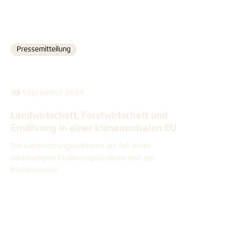
Pressemitteilung
Format
10. September 2024
Landwirtschaft, Forstwirtschaft und
Ernährung in einer klimaneutralen EU
Die Landnutzungssektoren als Teil eines
nachhaltigen Ernährungssystems und der
Bioökonomie