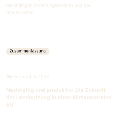
nachhaltigen Ernährungssystems und der
Bioökonomie
Zusammenfassung
Format
10. September 2024
Nachhaltig und produktiv: Die Zukunft
der Landnutzung in einer klimaneutralen
EU