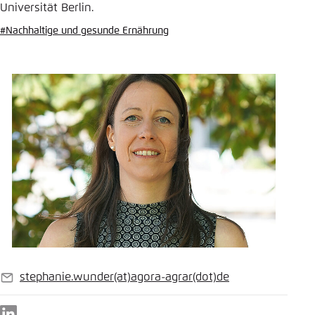
Universität Berlin.
#Nachhaltige und gesunde Ernährung
stephanie.wunder
(at)
agora-agrar
(dot)
de
E-
Mail