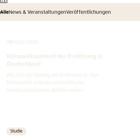
LinkedIn
Alle
News & Veranstaltungen
Veröffentlichungen
17. März 2026
Klimawirksamkeit der Ernährung in
Deutschland
Wie sich der Beitrag der Ernährung zu den
Klimazielen erfassen und politische
Handlungsoptionen ableiten lassen
Studie
Format