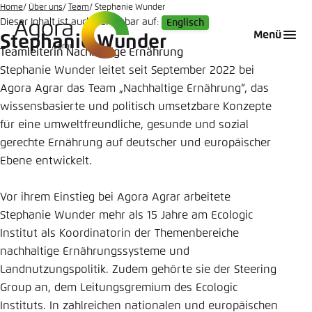
Zum
Home
Über uns
Team
Stephanie Wunder
Dieser Inhalt ist auch verfügbar auf:
Englisch
Hauptinhalt
Login
Sprache auswählen
Agora Think Tanks
Erscheinungsbild der Webseite
Menü
Stephanie Wunder
gehen
Teamleiterin Nachhaltige Ernährung
Melden Sie sich an um ..., ... und ... zu verwalten.
Diese Webseite passt ihr Farbschema basierend
Stephanie Wunder leitet seit September 2022 bei
auf Ihren Einstellungen an. Wählen Sie aus,
Englisch
Agora Agrar das Team „Nachhaltige Ernährung“, das
welches Farbschema Sie für diese Webseite
Benutzername
*
verwenden möchten.
wissensbasierte und politisch umsetzbare Konzepte
für eine umweltfreundliche, gesunde und sozial
Deutsch
Close
gerechte Ernährung auf deutscher und europäischer
Ebene entwickelt.
Hell
Passwort
*
Passwort vergessen?
Vor ihrem Einstieg bei Agora Agrar arbeitete
Stephanie Wunder mehr als 15 Jahre am Ecologic
Dunkel
Institut als Koordinatorin der Themenbereiche
nachhaltige Ernährungssysteme und
Landnutzungspolitik. Zudem gehörte sie der Steering
Automatisch
Abbrechen
Noch kein Benutzerkonto?
Group an, dem Leitungsgremium des Ecologic
Anmelden
Instituts. In zahlreichen nationalen und europäischen