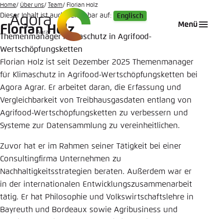
Zum
Home
Über uns
Team
Florian Holz
Dieser Inhalt ist auch verfügbar auf:
Englisch
Hauptinhalt
Login
Sprache auswählen
Agora Think Tanks
Erscheinungsbild der Webseite
Menü
Florian Holz
gehen
Themenmanager Klimaschutz in Agrifood-
Melden Sie sich an um ..., ... und ... zu verwalten.
Diese Webseite passt ihr Farbschema basierend
Wertschöpfungsketten
auf Ihren Einstellungen an. Wählen Sie aus,
Englisch
Florian Holz ist seit Dezember 2025 Themenmanager
welches Farbschema Sie für diese Webseite
Benutzername
*
verwenden möchten.
für Klimaschutz in Agrifood-Wertschöpfungsketten bei
Agora Agrar. Er arbeitet daran, die Erfassung und
Deutsch
Close
Vergleichbarkeit von Treibhausgasdaten entlang von
Agrifood-Wertschöpfungsketten zu verbessern und
Hell
Passwort
*
Systeme zur Datensammlung zu vereinheitlichen.
Passwort vergessen?
Zuvor hat er im Rahmen seiner Tätigkeit bei einer
Dunkel
Consultingfirma Unternehmen zu
Nachhaltigkeitsstrategien beraten. Außerdem war er
in der internationalen Entwicklungszusammenarbeit
Automatisch
Abbrechen
Noch kein Benutzerkonto?
tätig. Er hat Philosophie und Volkswirtschaftslehre in
Bayreuth und Bordeaux sowie Agribusiness und
Anmelden