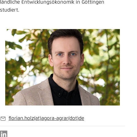
ländliche Entwicklungsökonomik in Göttingen
Einstellung für diese Webseite im Browser
studiert.
speichern
Übernehmen
florian.holz
(at)
agora-agrar
(dot)
de
E-
Mail