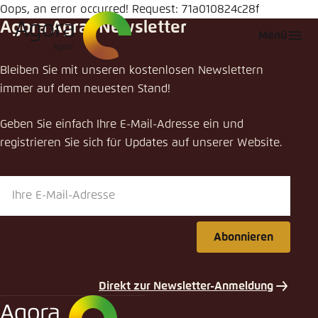
Zum
Oops, an error occurred! Request: 71a010824c28f
Agora Agrar Newsletter
Hauptinhalt
Login
Sprache auswählen
Agora Think Tanks
Erscheinungsbild der Webseite
Menü
gehen
Melden Sie sich an um ..., ... und ... zu verwalten.
Diese Webseite passt ihr Farbschema basierend
Bleiben Sie mit unseren kostenlosen Newslettern
auf Ihren Einstellungen an. Wählen Sie aus,
Englisch
immer auf dem neuesten Stand!
welches Farbschema Sie für diese Webseite
Benutzername
*
verwenden möchten.
Geben Sie einfach Ihre E-Mail-Adresse ein und
Deutsch
Close
registrieren Sie sich für Updates auf unserer Website.
Hell
Passwort
*
Passwort vergessen?
Dunkel
Abonnieren
Automatisch
Abbrechen
Noch kein Benutzerkonto?
Direkt zur Newsletter-Anmeldung
Anmelden