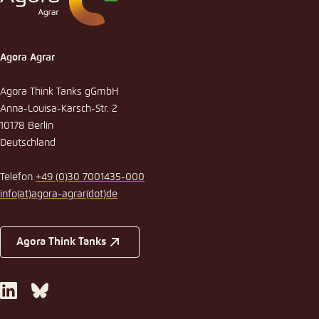
Einstellung für diese Webseite im Browser
speichern
Agora Agrar
Übernehmen
Agora Think Tanks gGmbH
Anna-Louisa-Karsch-Str. 2
10178 Berlin
Deutschland
Telefon
+49 (0)30 7001435-000
info
(at)
agora-agrar
(dot)
de
Agora Think Tanks
LinkedIn
Bluesky